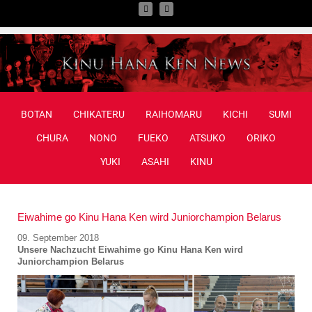
BOTAN
CHIKATERU
RAIHOMARU
KICHI
SUMI
CHURA
NONO
FUEKO
ATSUKO
ORIKO
YUKI
ASAHI
KINU
Eiwahime go Kinu Hana Ken wird Juniorchampion Belarus
09. September 2018
Unsere Nachzucht Eiwahime go Kinu Hana Ken wird
Juniorchampion Belarus