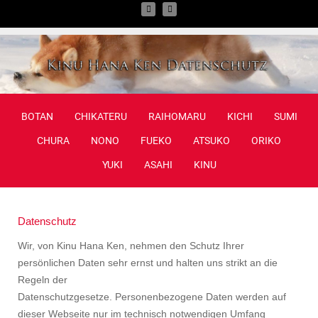
BOTAN
CHIKATERU
RAIHOMARU
KICHI
SUMI
CHURA
NONO
FUEKO
ATSUKO
ORIKO
YUKI
ASAHI
KINU
Datenschutz
Wir, von Kinu Hana Ken, nehmen den Schutz Ihrer
persönlichen Daten sehr ernst und halten uns strikt an die
Regeln der
Datenschutzgesetze. Personenbezogene Daten werden auf
dieser Webseite nur im technisch notwendigen Umfang