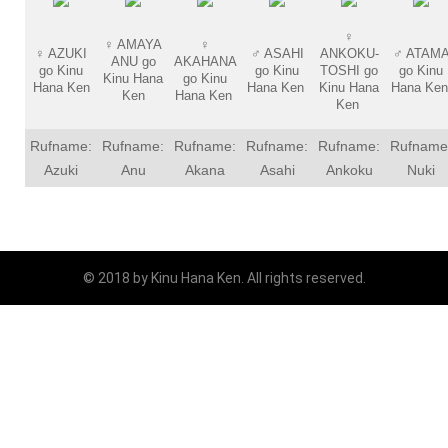
♀
♀
AMAYA
♀
♀
AZUKI
♂
ASAHI
ANKOKU-
♂
ATAM
ANU go
AKAHANA
go Kinu
go Kinu
TOSHI go
go Kinu
Kinu Hana
go Kinu
Hana Ken
Hana Ken
Kinu Hana
Hana Ke
Ken
Hana Ken
Ken
Rufname:
Rufname:
Rufname:
Rufname:
Rufname:
Rufname
Azuki
Anu
Akana
Asahi
Ankoku
Nuki
© 2018 by Kinu Hana Ken. All rights reserved.