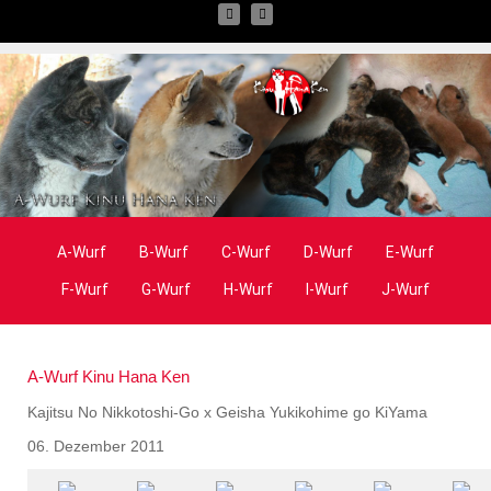
A-Wurf
B-Wurf
C-Wurf
D-Wurf
E-Wurf
F-Wurf
G-Wurf
H-Wurf
I-Wurf
J-Wurf
A-Wurf Kinu Hana Ken
Kajitsu No Nikkotoshi-Go x Geisha Yukikohime go KiYama
06. Dezember 2011